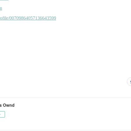
's Ownd
ー