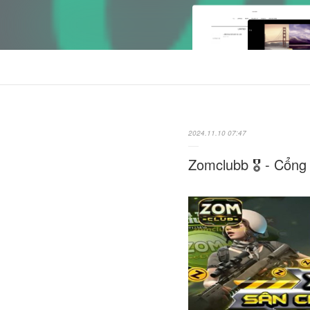
2024.11.10 07:47
Zomclubb 🎖️ - Cổ